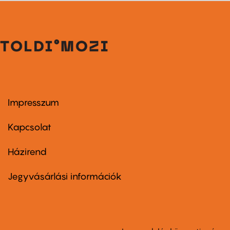
Impresszum
Footer
menu
first
Kapcsolat
Házirend
Footer
menu
second
Jegyvásárlási információk