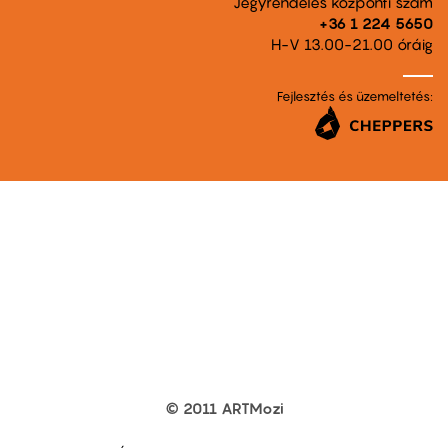
Jegyrendelés központi szám
+36 1 224 5650
H-V 13.00-21.00 óráig
Fejlesztés és üzemeltetés:
© 2011 ARTMozi
Footer
other
links