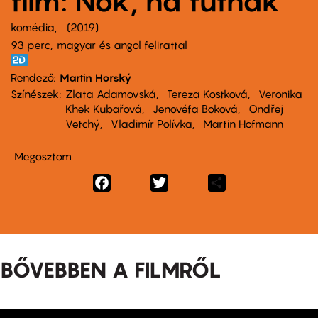
film: Nők, ha futnak
komédia
2019
93 perc,
magyar és angol felirattal
Rendező
Martin Horský
Színészek
Zlata Adamovská
Tereza Kostková
Veronika
Khek Kubařová
Jenovéfa Boková
Ondřej
Vetchý
Vladimír Polívka
Martin Hofmann
Megosztom
Facebook
Twitter
Share
BŐVEBBEN A FILMRŐL