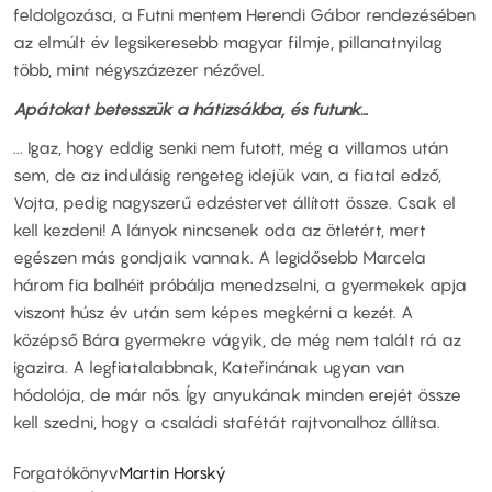
feldolgozása, a Futni mentem Herendi Gábor rendezésében
az elmúlt év legsikeresebb magyar filmje, pillanatnyilag
több, mint négyszázezer nézővel.
Apátokat betesszük a hátizsákba, és futunk…
... Igaz, hogy eddig senki nem futott, még a villamos után
sem, de az indulásig rengeteg idejük van, a fiatal edző,
Vojta, pedig nagyszerű edzéstervet állított össze. Csak el
kell kezdeni! A lányok nincsenek oda az ötletért, mert
egészen más gondjaik vannak. A legidősebb Marcela
három fia balhéit próbálja menedzselni, a gyermekek apja
viszont húsz év után sem képes megkérni a kezét. A
középső Bára gyermekre vágyik, de még nem talált rá az
igazira. A legfiatalabbnak, Kateřinának ugyan van
hódolója, de már nős. Így anyukának minden erejét össze
kell szedni, hogy a családi stafétát rajtvonalhoz állítsa.
Forgatókönyv
Martin Horský