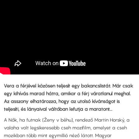
Vera a férjével közösen teljesít egy bakancslistát. Már csak
egy kihívás marad hátra, amikor a férj váratlanul meghal.
Az asszony elhatározza, hogy az utolsó kívánságot is
teljesíti, és lányaival váltóban lefutja a maratont...
A Nők, ha futnak (Ženy v běhu), rendező Martin Horský, a
valaha volt legsikeresebb cseh mozifilm, amelyet a cseh
mozikban több mint egymillió néző látott. Magyar