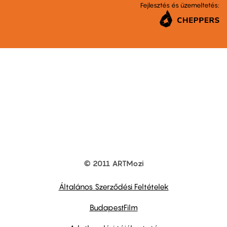
Fejlesztés és üzemeltetés:
© 2011 ARTMozi
Footer
other
links
Általános Szerződési Feltételek
BudapestFilm