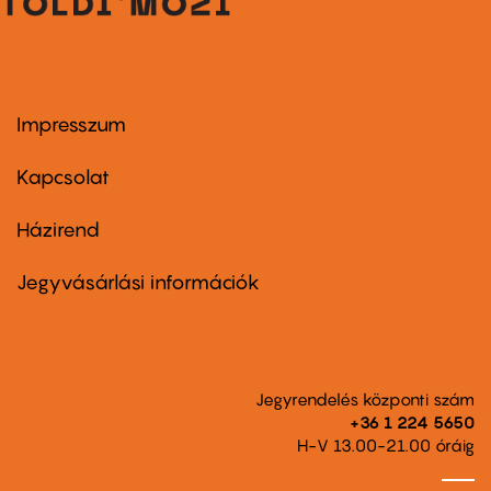
Impresszum
Footer
menu
first
Kapcsolat
Házirend
Footer
menu
second
Jegyvásárlási információk
Jegyrendelés központi szám
+36 1 224 5650
H-V 13.00-21.00 óráig