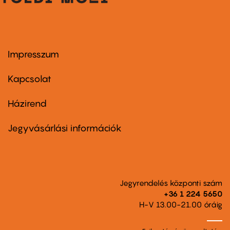
Impresszum
Footer
menu
first
Kapcsolat
Házirend
Footer
menu
second
Jegyvásárlási információk
Jegyrendelés központi szám
+36 1 224 5650
H-V 13.00-21.00 óráig