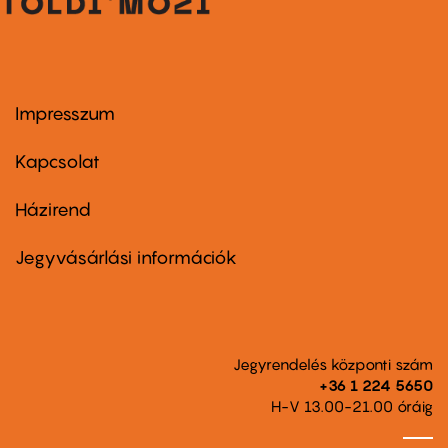
Impresszum
Footer
menu
first
Kapcsolat
Házirend
Footer
menu
second
Jegyvásárlási információk
Jegyrendelés központi szám
+36 1 224 5650
H-V 13.00-21.00 óráig