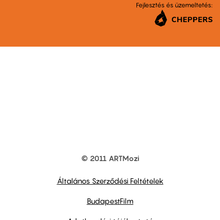
Fejlesztés és üzemeltetés:
© 2011 ARTMozi
Footer
other
links
Általános Szerződési Feltételek
BudapestFilm