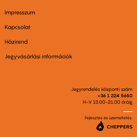
Impresszum
Footer
menu
first
Kapcsolat
Házirend
Footer
menu
second
Jegyvásárlási információk
Jegyrendelés központi szám
+36 1 224 5650
H-V 13.00-21.00 óráig
Fejlesztés és üzemeltetés: