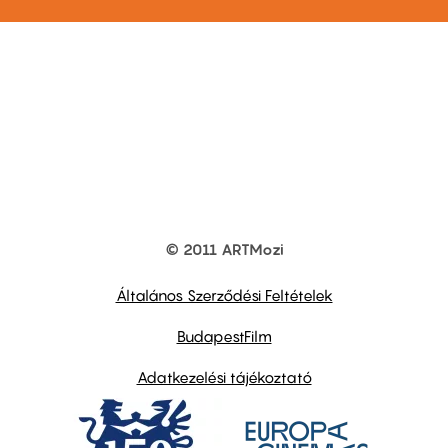
© 2011 ARTMozi
Footer
other
links
Általános Szerződési Feltételek
BudapestFilm
Adatkezelési tájékoztató