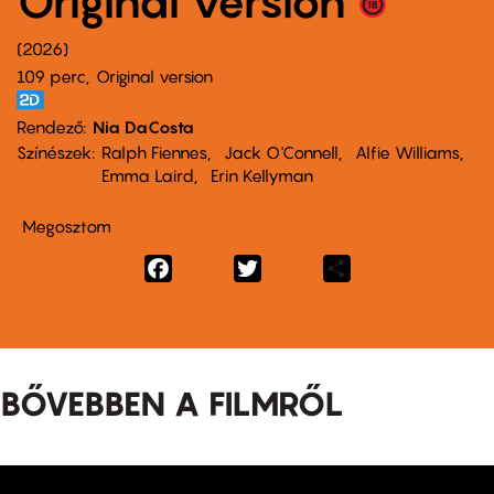
Original version
2026
109 perc,
Original version
Rendező
Nia DaCosta
Színészek
Ralph Fiennes
Jack O'Connell
Alfie Williams
Emma Laird
Erin Kellyman
Megosztom
Facebook
Twitter
Share
BŐVEBBEN A FILMRŐL