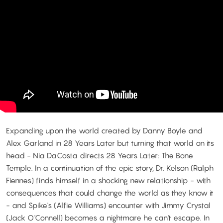
Expanding upon the world created by Danny Boyle and
Alex Garland in 28 Years Later but turning that world on its
head - Nia DaCosta directs 28 Years Later: The Bone
Temple. In a continuation of the epic story, Dr. Kelson (Ralph
Fiennes) finds himself in a shocking new relationship - with
consequences that could change the world as they know it
- and Spike's (Alfie Williams) encounter with Jimmy Crystal
(Jack O'Connell) becomes a nightmare he can't escape. In