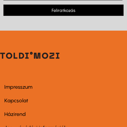
Feliratkozás
Impresszum
Footer
menu
first
Kapcsolat
Házirend
Footer
menu
second