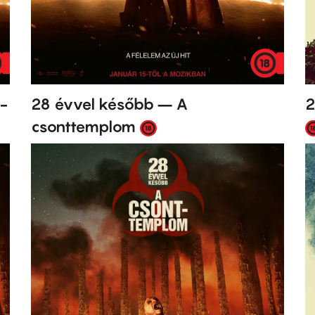
 -
28 évvel később – A
2
csonttemplom