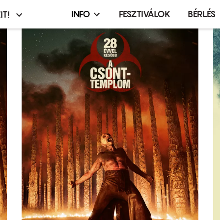
INFO
FESZTIVÁLOK
BÉRLÉS
IT!
Infó,
asztó
esemény,
terembérlés
menü