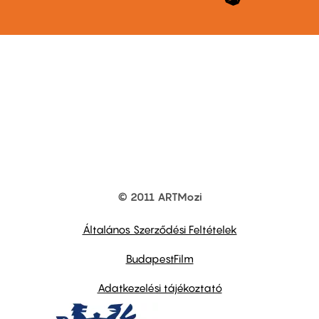
© 2011 ARTMozi
Footer
other
links
Általános Szerződési Feltételek
BudapestFilm
Adatkezelési tájékoztató