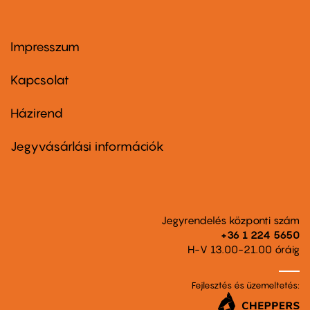
Impresszum
Footer
menu
first
Kapcsolat
Házirend
Footer
menu
second
Jegyvásárlási információk
Jegyrendelés központi szám
+36 1 224 5650
H-V 13.00-21.00 óráig
Fejlesztés és üzemeltetés: