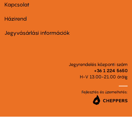
first
Kapcsolat
Házirend
Footer
menu
second
Jegyvásárlási információk
Jegyrendelés központi szám
+36 1 224 5650
H-V 13.00-21.00 óráig
Fejlesztés és üzemeltetés: