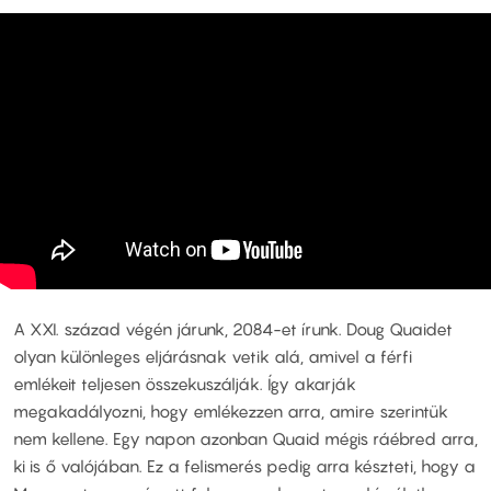
A XXI. század végén járunk, 2084-et írunk. Doug Quaidet
olyan különleges eljárásnak vetik alá, amivel a férfi
emlékeit teljesen összekuszálják. Így akarják
megakadályozni, hogy emlékezzen arra, amire szerintük
nem kellene. Egy napon azonban Quaid mégis ráébred arra,
ki is ő valójában. Ez a felismerés pedig arra készteti, hogy a