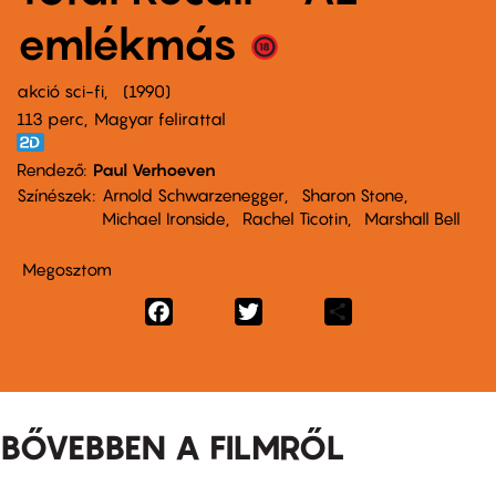
emlékmás
akció sci-fi
1990
113 perc,
Magyar felirattal
Rendező
Paul Verhoeven
Színészek
Arnold Schwarzenegger
Sharon Stone
Michael Ironside
Rachel Ticotin
Marshall Bell
Megosztom
Facebook
Twitter
Share
BŐVEBBEN A FILMRŐL