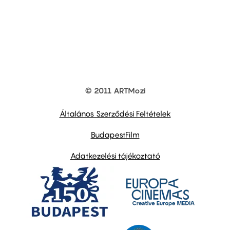
© 2011 ARTMozi
Footer
other
links
Általános Szerződési Feltételek
BudapestFilm
Adatkezelési tájékoztató