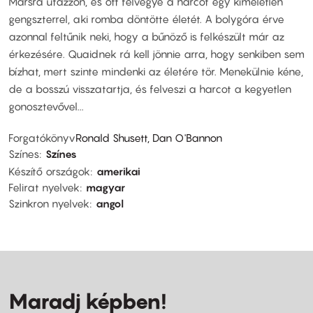
Marsra utazzon, és ott felvegye a harcot egy kíméletlen
gengszterrel, aki romba döntötte életét. A bolygóra érve
azonnal feltűnik neki, hogy a bűnöző is felkészült már az
érkezésére. Quaidnek rá kell jönnie arra, hogy senkiben sem
bízhat, mert szinte mindenki az életére tör. Menekülnie kéne,
de a bosszú visszatartja, és felveszi a harcot a kegyetlen
gonosztevővel...
Forgatókönyv
Ronald Shusett, Dan O'Bannon
Színes
Színes
Készítő országok
amerikai
Felirat nyelvek
magyar
Szinkron nyelvek
angol
Maradj képben!