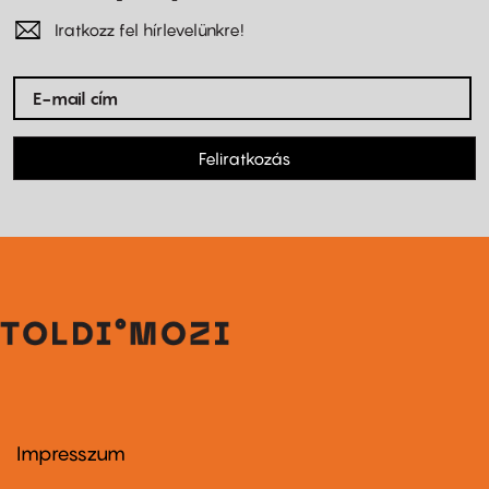
Iratkozz fel hírlevelünkre!
Feliratkozás
Impresszum
Footer
menu