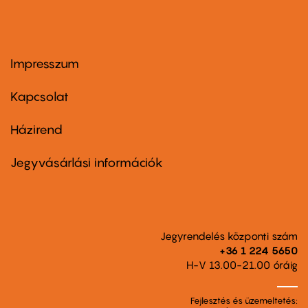
Impresszum
Footer
menu
first
Kapcsolat
Házirend
Footer
menu
second
Jegyvásárlási információk
Jegyrendelés központi szám
+36 1 224 5650
H-V 13.00-21.00 óráig
Fejlesztés és üzemeltetés: