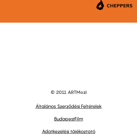
© 2011 ARTMozi
Footer
other
links
Általános Szerződési Feltételek
BudapestFilm
Adatkezelési tájékoztató