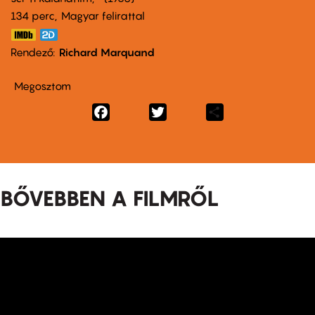
134 perc,
Magyar felirattal
Rendező
Richard Marquand
Megosztom
Facebook
Twitter
Share
BŐVEBBEN A FILMRŐL