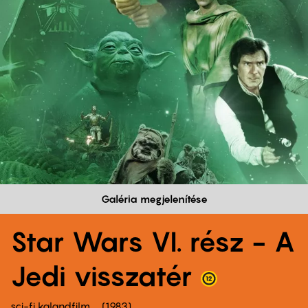
Galéria megjelenítése
Star Wars VI. rész - A
Jedi visszatér
sci-fi kalandfilm
1983