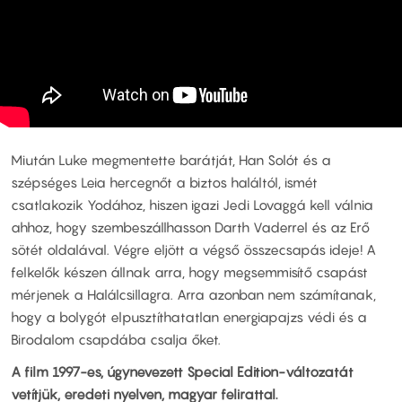
Miután Luke megmentette barátját, Han Solót és a
szépséges Leia hercegnőt a biztos haláltól, ismét
csatlakozik Yodához, hiszen igazi Jedi Lovaggá kell válnia
ahhoz, hogy szembeszállhasson Darth Vaderrel és az Erő
sötét oldalával. Végre eljött a végső összecsapás ideje! A
felkelők készen állnak arra, hogy megsemmisítő csapást
mérjenek a Halálcsillagra. Arra azonban nem számítanak,
hogy a bolygót elpusztíthatatlan energiapajzs védi és a
Birodalom csapdába csalja őket.
A film 1997-es, úgynevezett Special Edition-változatát
vetítjük, eredeti nyelven, magyar felirattal.