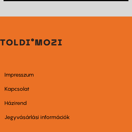
Impresszum
Footer
menu
first
Kapcsolat
Házirend
Footer
menu
second
Jegyvásárlási információk