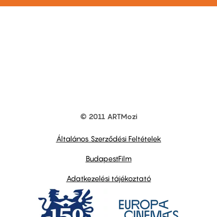
© 2011 ARTMozi
Footer
other
links
Általános Szerződési Feltételek
BudapestFilm
Adatkezelési tájékoztató