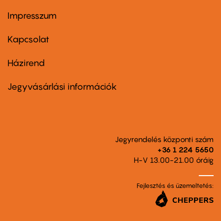
Impresszum
Footer
menu
first
Kapcsolat
Házirend
Footer
menu
second
Jegyvásárlási információk
Jegyrendelés központi szám
+36 1 224 5650
H-V 13.00-21.00 óráig
Fejlesztés és üzemeltetés: