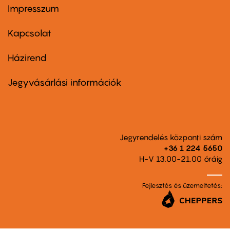
Impresszum
Footer
menu
first
Kapcsolat
Házirend
Footer
menu
second
Jegyvásárlási információk
Jegyrendelés központi szám
+36 1 224 5650
H-V 13.00-21.00 óráig
Fejlesztés és üzemeltetés: