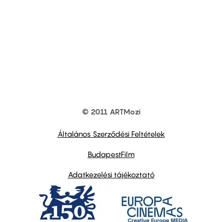
© 2011 ARTMozi
Footer
other
links
Általános Szerződési Feltételek
BudapestFilm
Adatkezelési tájékoztató