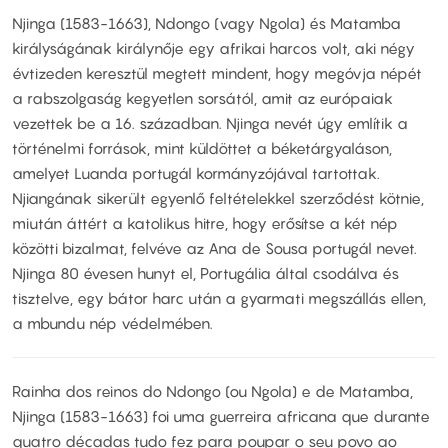
Njinga (1583-1663), Ndongo (vagy Ngola) és Matamba
királyságának királynője egy afrikai harcos volt, aki négy
évtizeden keresztül megtett mindent, hogy megóvja népét
a rabszolgaság kegyetlen sorsától, amit az európaiak
vezettek be a 16. században. Njinga nevét úgy említik a
történelmi források, mint küldöttet a béketárgyaláson,
amelyet Luanda portugál kormányzójával tartottak.
Njiangának sikerült egyenlő feltételekkel szerződést kötnie,
miután áttért a katolikus hitre, hogy erősítse a két nép
közötti bizalmat, felvéve az Ana de Sousa portugál nevet.
Njinga 80 évesen hunyt el, Portugália által csodálva és
tisztelve, egy bátor harc után a gyarmati megszállás ellen,
a mbundu nép védelmében.
Rainha dos reinos do Ndongo (ou Ngola) e de Matamba,
Njinga (1583-1663) foi uma guerreira africana que durante
quatro décadas tudo fez para poupar o seu povo ao