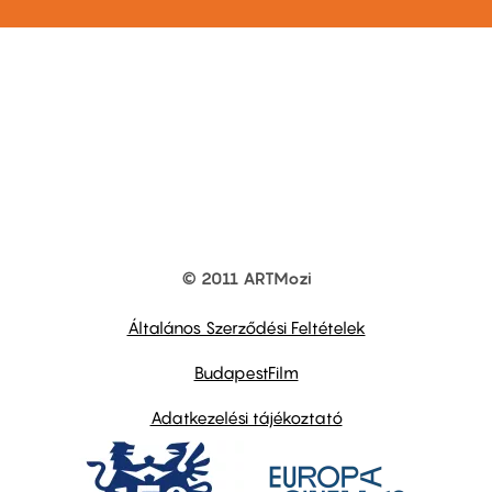
© 2011 ARTMozi
Footer
other
links
Általános Szerződési Feltételek
BudapestFilm
Adatkezelési tájékoztató