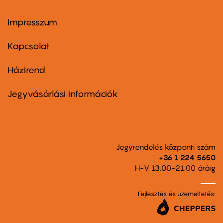
Impresszum
Footer
menu
first
Kapcsolat
Házirend
Footer
menu
second
Jegyvásárlási információk
Jegyrendelés központi szám
+36 1 224 5650
H-V 13.00-21.00 óráig
Fejlesztés és üzemeltetés: