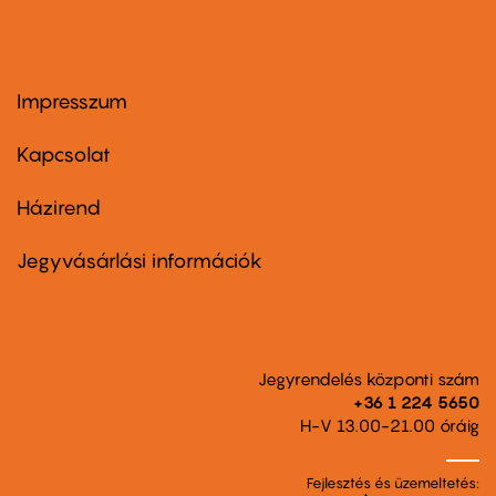
Impresszum
Footer
menu
first
Kapcsolat
Házirend
Footer
menu
second
Jegyvásárlási információk
Jegyrendelés központi szám
+36 1 224 5650
H-V 13.00-21.00 óráig
Fejlesztés és üzemeltetés: