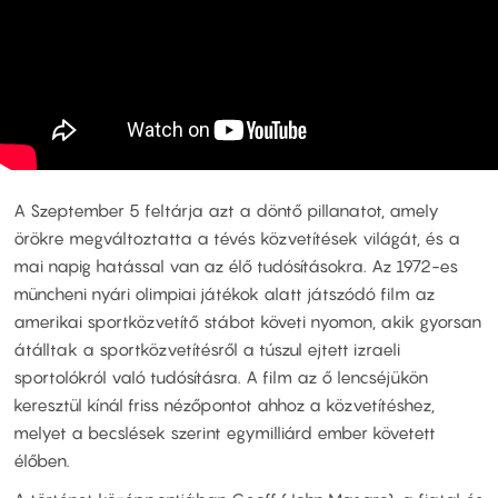
A Szeptember 5 feltárja azt a döntő pillanatot, amely
örökre megváltoztatta a tévés közvetítések világát, és a
mai napig hatással van az élő tudósításokra. Az 1972-es
müncheni nyári olimpiai játékok alatt játszódó film az
amerikai sportközvetítő stábot követi nyomon, akik gyorsan
átálltak a sportközvetítésről a túszul ejtett izraeli
sportolókról való tudósításra. A film az ő lencséjükön
keresztül kínál friss nézőpontot ahhoz a közvetítéshez,
melyet a becslések szerint egymilliárd ember követett
élőben.