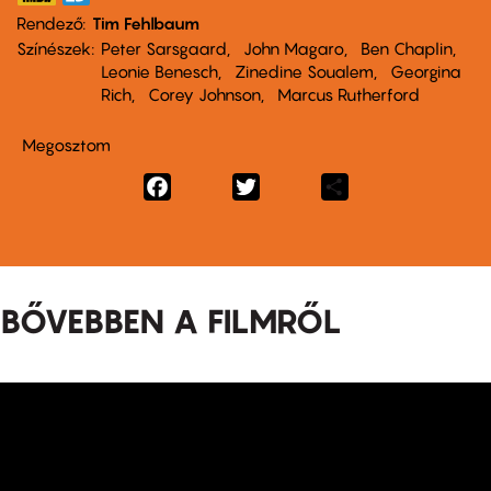
Rendező
Tim Fehlbaum
Színészek
Peter Sarsgaard
John Magaro
Ben Chaplin
Leonie Benesch
Zinedine Soualem
Georgina
Rich
Corey Johnson
Marcus Rutherford
Megosztom
Facebook
Twitter
Share
BŐVEBBEN A FILMRŐL