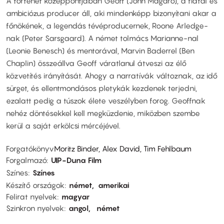
A történet középpontjában Geoff (John Magaro), a fiatal és
ambiciózus producer áll, aki mindenképp bizonyítani akar a
főnökének, a legendás tévéproducernek, Roone Arledge-
nak (Peter Sarsgaard). A német tolmács Marianne-nal
(Leonie Benesch) és mentorával, Marvin Baderrel (Ben
Chaplin) összeállva Geoff váratlanul átveszi az élő
közvetítés irányítását. Ahogy a narratívák változnak, az idő
sürget, és ellentmondásos pletykák kezdenek terjedni,
ezalatt pedig a túszok élete veszélyben forog. Geoffnak
nehéz döntésekkel kell megküzdenie, miközben szembe
kerül a saját erkölcsi mércéjével.
Forgatókönyv
Moritz Binder, Alex David, Tim Fehlbaum
Forgalmazó
UIP-Duna Film
Színes
Színes
Készítő országok
német
amerikai
Felirat nyelvek
magyar
Szinkron nyelvek
angol
német