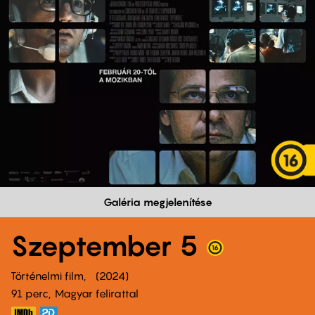
Galéria megjelenítése
Szeptember 5
Történelmi film
2024
91 perc,
Magyar felirattal