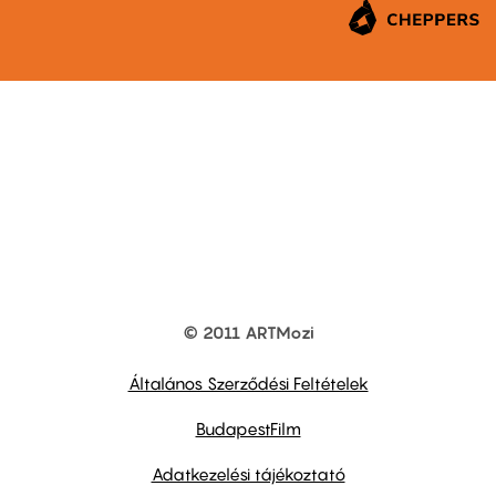
© 2011 ARTMozi
Footer
other
links
Általános Szerződési Feltételek
BudapestFilm
Adatkezelési tájékoztató