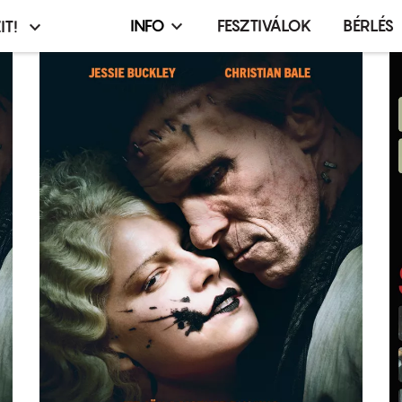
INFO
FESZTIVÁLOK
BÉRLÉS
IT!
Infó,
asztó
esemény,
terembérlés
menü