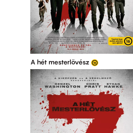
A hét mesterlövész