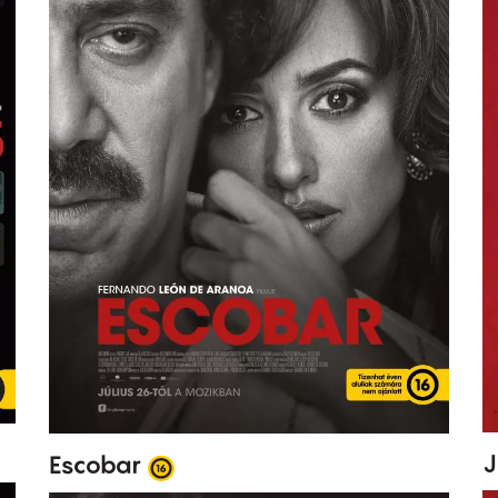
J
Escobar