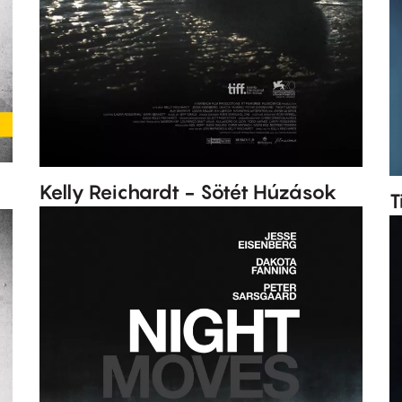
Kelly Reichardt - Sötét Húzások
T