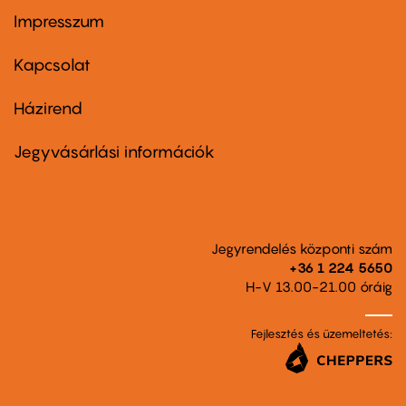
Impresszum
Footer
menu
first
Kapcsolat
Házirend
Footer
menu
second
Jegyvásárlási információk
Jegyrendelés központi szám
+36 1 224 5650
H-V 13.00-21.00 óráig
Fejlesztés és üzemeltetés: