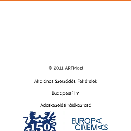
© 2011 ARTMozi
Footer
other
links
Általános Szerződési Feltételek
BudapestFilm
Adatkezelési tájékoztató