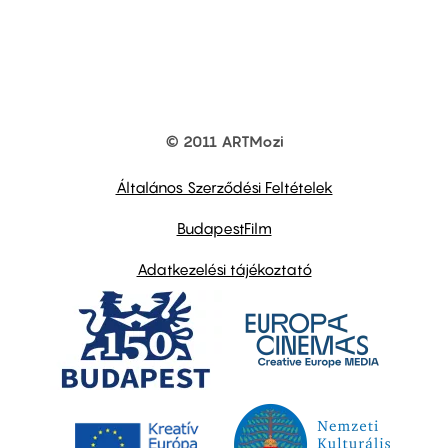
© 2011 ARTMozi
Footer
other
links
Általános Szerződési Feltételek
BudapestFilm
Adatkezelési tájékoztató