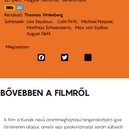
Rendező
Thomas Vinterberg
Színészek
Léa Seydoux
Colin Firth
Michael Nyqvist
Matthias Schoenaerts
Max von Sydow
August Diehl
Megosztom
Facebook
Twitter
Share
BŐVEBBEN A FILMRŐL
A film a Kurszk nevű atommeghajtású tengeralattjáró igaz
történetén alapul, amely egy gyakorlatozás során süllyedt