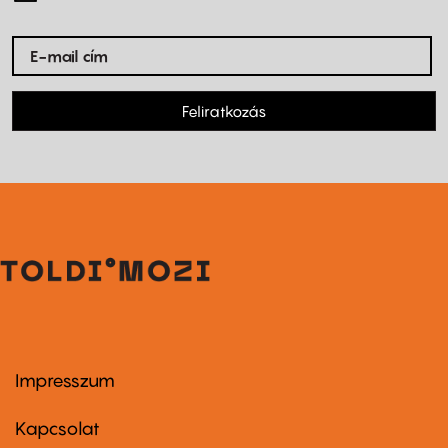
Feliratkozás
Impresszum
Footer
menu
first
Kapcsolat