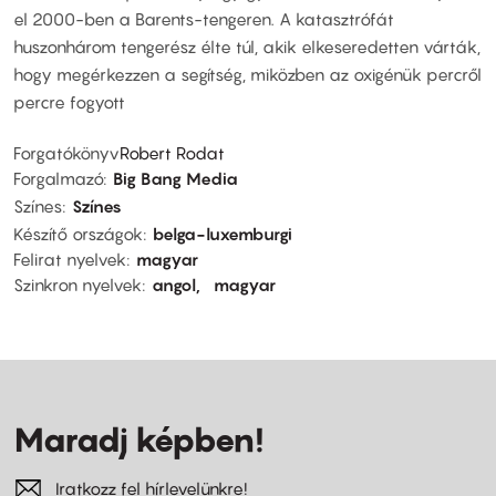
el 2000-ben a Barents-tengeren. A katasztrófát
huszonhárom tengerész élte túl, akik elkeseredetten várták,
hogy megérkezzen a segítség, miközben az oxigénük percről
percre fogyott
Forgatókönyv
Robert Rodat
Forgalmazó
Big Bang Media
Színes
Színes
Készítő országok
belga-luxemburgi
Felirat nyelvek
magyar
Szinkron nyelvek
angol
magyar
Maradj képben!
Iratkozz fel hírlevelünkre!