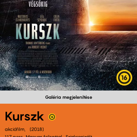
Galéria megjelenítése
Kurszk
akciófilm
2018
117 perc,
Magyar felirattal
Szinkronizált