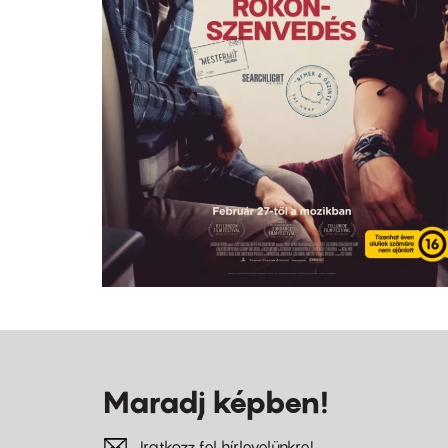
Maradj képben!
Iratkozz fel hírlevelünkre!