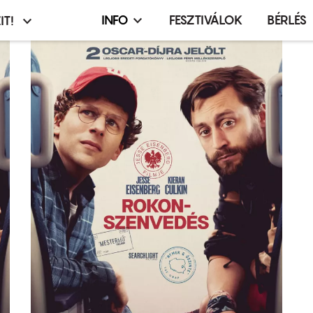
INFO
FESZTIVÁLOK
BÉRLÉS
IT!
Infó,
asztó
esemény,
terembérlés
menü