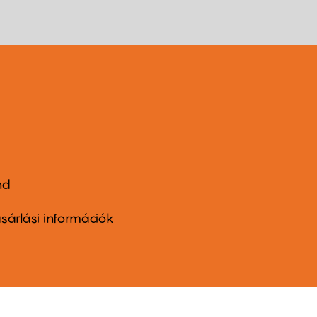
nd
ter
nu
sárlási információk
ond