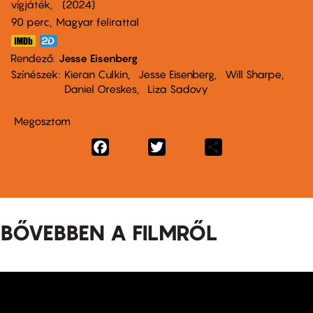
vígjáték
2024
90 perc,
Magyar felirattal
Rendező
Jesse Eisenberg
Színészek
Kieran Culkin
Jesse Eisenberg
Will Sharpe
Daniel Oreskes
Liza Sadovy
Megosztom
Facebook
Twitter
Share
BŐVEBBEN A FILMRŐL