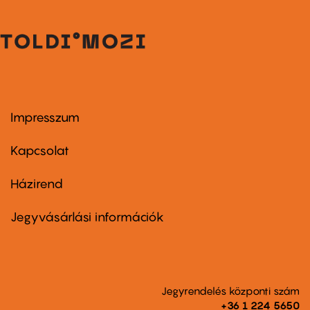
Impresszum
Footer
menu
first
Kapcsolat
Házirend
Footer
menu
second
Jegyvásárlási információk
Jegyrendelés központi szám
+36 1 224 5650