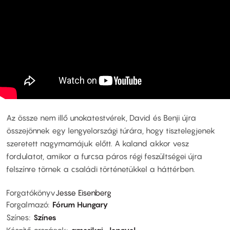
Az össze nem illő unokatestvérek, David és Benji újra
összejönnek egy lengyelországi túrára, hogy tisztelegjenek
szeretett nagymamájuk előtt. A kaland akkor vesz
fordulatot, amikor a furcsa páros régi feszültségei újra
felszínre törnek a családi történetükkel a háttérben.
Forgatókönyv
Jesse Eisenberg
Forgalmazó
Fórum Hungary
Színes
Színes
Készítő országok
amerikai
lengyel