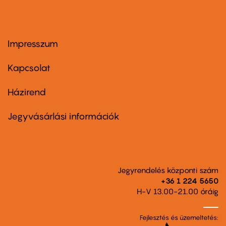
Impresszum
Footer
menu
first
Kapcsolat
Házirend
Footer
menu
second
Jegyvásárlási információk
Jegyrendelés központi szám
+36 1 224 5650
H-V 13.00-21.00 óráig
Fejlesztés és üzemeltetés: