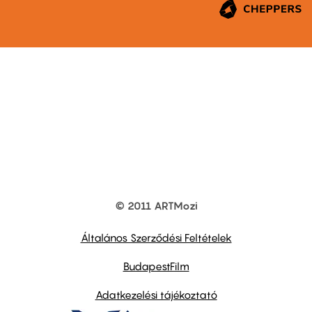
© 2011 ARTMozi
Footer
other
links
Általános Szerződési Feltételek
BudapestFilm
Adatkezelési tájékoztató