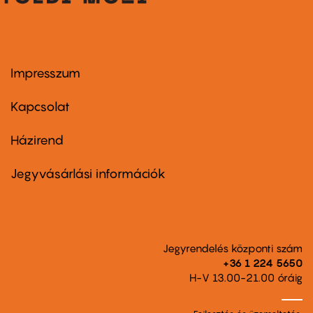
Impresszum
Footer
menu
first
Kapcsolat
Házirend
Footer
menu
second
Jegyvásárlási információk
Jegyrendelés központi szám
+36 1 224 5650
H-V 13.00-21.00 óráig