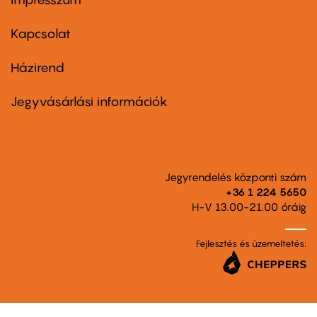
Footer
menu
first
Kapcsolat
Házirend
Footer
menu
second
Jegyvásárlási információk
Jegyrendelés központi szám
+36 1 224 5650
H-V 13.00-21.00 óráig
Fejlesztés és üzemeltetés: