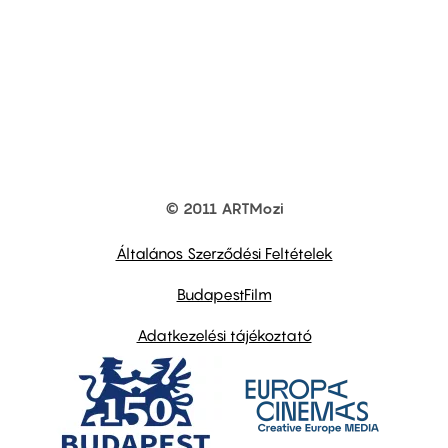
© 2011 ARTMozi
Footer
other
links
Általános Szerződési Feltételek
BudapestFilm
Adatkezelési tájékoztató