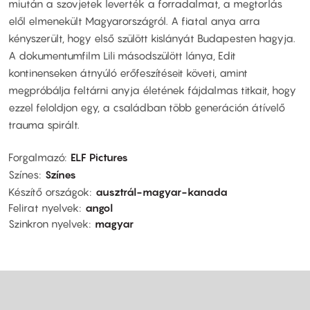
miután a szovjetek leverték a forradalmat, a megtorlás
elől elmenekült Magyarországról. A fiatal anya arra
kényszerült, hogy első szülött kislányát Budapesten hagyja.
A dokumentumfilm Lili másodszülött lánya, Edit
kontinenseken átnyúló erőfeszítéseit követi, amint
megpróbálja feltárni anyja életének fájdalmas titkait, hogy
ezzel feloldjon egy, a családban több generáción átívelő
trauma spirált.
Forgalmazó
ELF Pictures
Színes
Színes
Készítő országok
ausztrál-magyar-kanada
Felirat nyelvek
angol
Szinkron nyelvek
magyar