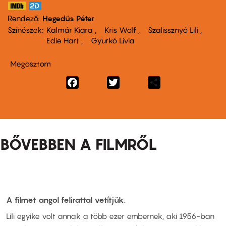
Rendező
Hegedüs Péter
Színészek
Kalmár Kiara
Kris Wolf
Szalissznyó Lili
Edie Hart
Gyurkó Lívia
Megosztom
Facebook
Twitter
Share
BŐVEBBEN A FILMRŐL
A filmet angol felirattal vetítjük.
Lili egyike volt annak a több ezer embernek, aki 1956-ban