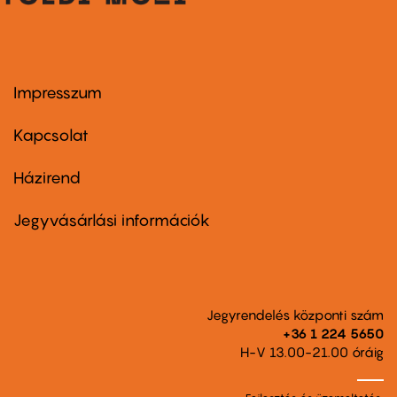
Impresszum
Footer
menu
first
Kapcsolat
Házirend
Footer
menu
second
Jegyvásárlási információk
Jegyrendelés központi szám
+36 1 224 5650
H-V 13.00-21.00 óráig