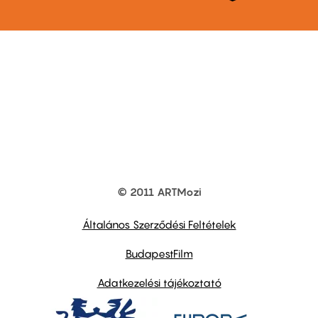
© 2011 ARTMozi
Footer
other
links
Általános Szerződési Feltételek
BudapestFilm
Adatkezelési tájékoztató