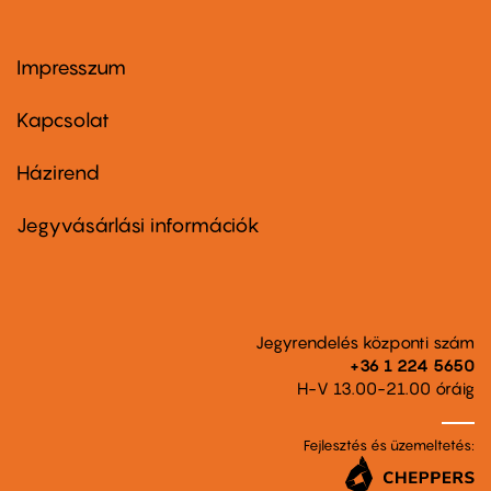
Impresszum
Footer
menu
first
Kapcsolat
Házirend
Footer
menu
second
Jegyvásárlási információk
Jegyrendelés központi szám
+36 1 224 5650
H-V 13.00-21.00 óráig
Fejlesztés és üzemeltetés: