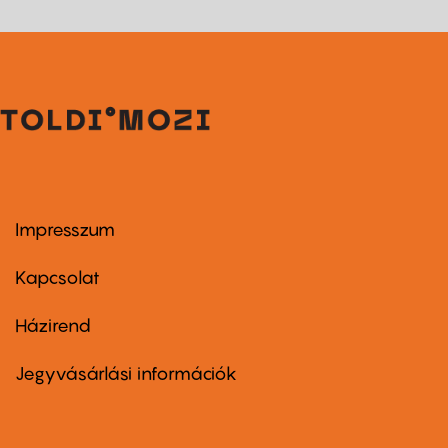
Impresszum
Footer
menu
first
Kapcsolat
Házirend
Footer
menu
second
Jegyvásárlási információk