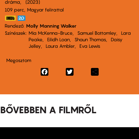
dráma
2023
109 perc,
Magyar felirattal
Rendező
Molly Manning Walker
Színészek
Mia McKenna-Bruce
Samuel Bottomley
Lara
Peake
Eilidh Loan
Shaun Thomas
Daisy
Jelley
Laura Ambler
Eva Lewis
Megosztom
Facebook
Twitter
Share
BŐVEBBEN A FILMRŐL