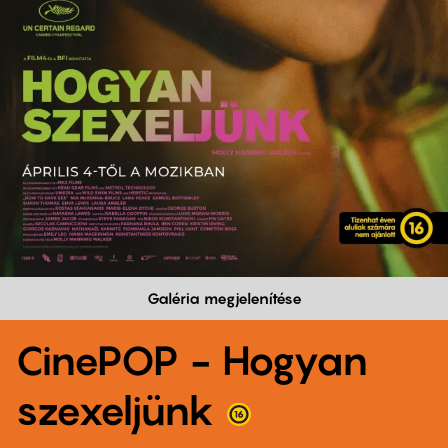
Galéria megjelenítése
CinePOP - Hogyan
szexeljünk