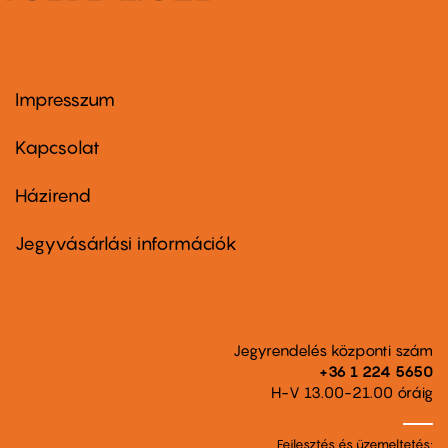
Impresszum
Footer
menu
first
Kapcsolat
Házirend
Footer
menu
second
Jegyvásárlási információk
Jegyrendelés központi szám
+36 1 224 5650
H-V 13.00-21.00 óráig
Fejlesztés és üzemeltetés: