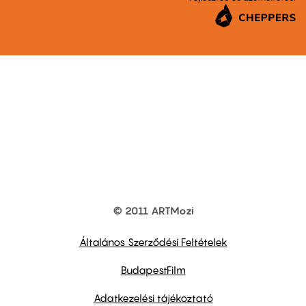
© 2011 ARTMozi
Footer
other
links
Általános Szerződési Feltételek
BudapestFilm
Adatkezelési tájékoztató