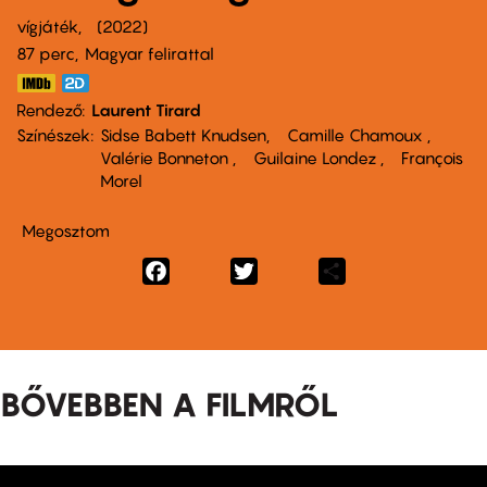
vígjáték
2022
87 perc,
Magyar felirattal
Rendező
Laurent Tirard
Színészek
Sidse Babett Knudsen
Camille Chamoux
Valérie Bonneton
Guilaine Londez
François
Morel
Megosztom
Facebook
Twitter
Share
BŐVEBBEN A FILMRŐL