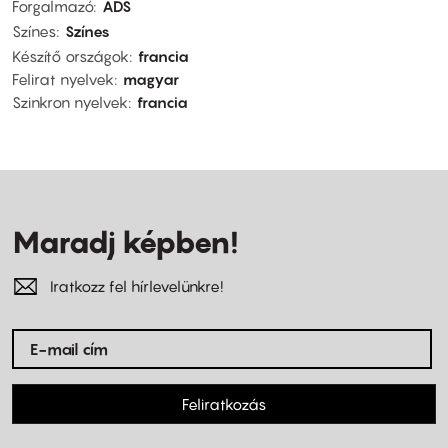
Forgalmazó
ADS
Színes
Színes
Készítő országok
francia
Felirat nyelvek
magyar
Szinkron nyelvek
francia
Maradj képben!
Iratkozz fel hírlevelünkre!
Feliratkozás