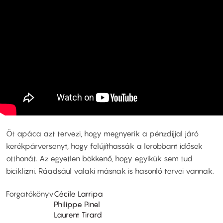
Öt apáca azt tervezi, hogy megnyerik a pénzdíjjal járó
kerékpárversenyt, hogy felújíthassák a lerobbant idősek
otthonát. Az egyetlen bökkenő, hogy egyikük sem tud
biciklizni. Ráadsául valaki másnak is hasonló tervei vannak.
Forgatókönyv
Cécile Larripa
Philippe Pinel
Laurent Tirard