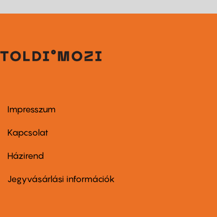
Impresszum
Footer
menu
first
Kapcsolat
Házirend
Footer
menu
second
Jegyvásárlási információk