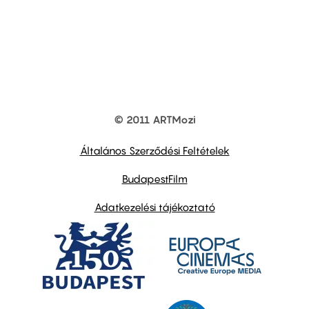
© 2011 ARTMozi
Footer
other
links
Általános Szerződési Feltételek
BudapestFilm
Adatkezelési tájékoztató