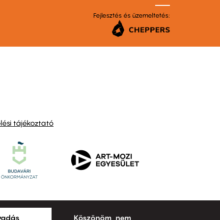
Fejlesztés és üzemeltetés:
ési tájékoztató
ogadás
Köszönöm, nem