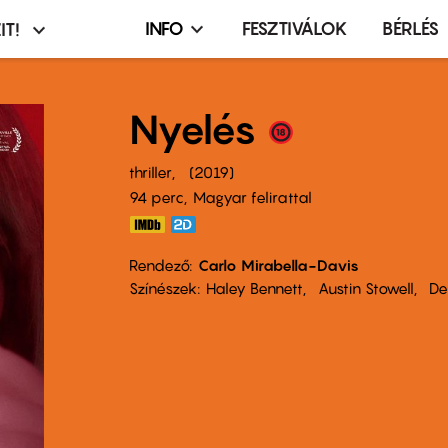
INFO
FESZTIVÁLOK
BÉRLÉS
IT!
Infó,
asztó
esemény,
terembérlés
Nyelés
menü
thriller
2019
94 perc,
Magyar felirattal
Rendező
Carlo Mirabella-Davis
Színészek
Haley Bennett
Austin Stowell
De