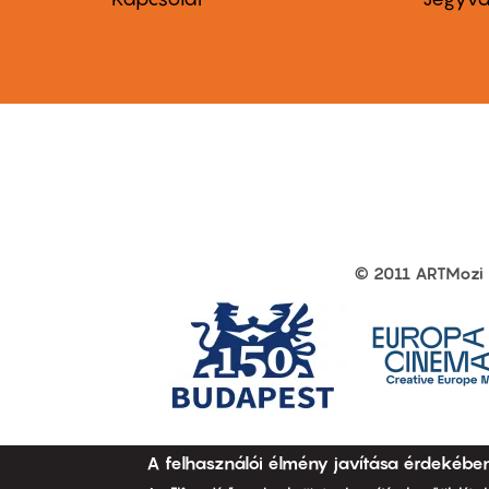
first
sec
© 2011 ARTMozi
Footer
other
links
A felhasználói élmény javítása érdekébe