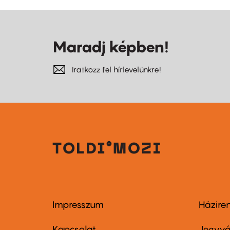
Maradj képben!
Iratkozz fel hírlevelünkre!
Impresszum
Házire
Footer
Foo
menu
me
Kapcsolat
Jegyvá