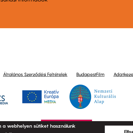
ond
Általános Szerződési Feltételek
BudapestFilm
Adatkezel
n a webhelyen sütiket használunk
Elf