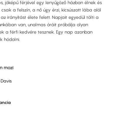
es, jóképű férjével egy lenyűgöző házban élnek és
sak a felszín, a nő úgy érzi, kicsúszott lába alól
 az irányítást élete felett. Napjait egyedül tölti a
nkában van, unalmas óráit próbálja olyan
yek a férfi kedvére tesznek. Egy nap azonban
k hódolni.
in mozi
-Davis
ancia