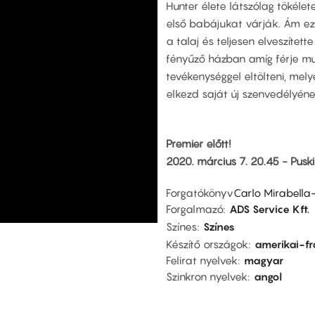
Hunter élete látszólag tökélet
első babájukat várják. Ám ez c
a talaj és teljesen elveszítette
fényűző házban amíg férje mu
tevékenységgel eltölteni, mel
elkezd saját új szenvedélyéne
Premier előtt!
2020. március 7. 20.45 - Pusk
Forgatókönyv
Carlo Mirabella
Forgalmazó
ADS Service Kft.
Színes
Színes
Készítő országok
amerikai-fr
Felirat nyelvek
magyar
Szinkron nyelvek
angol