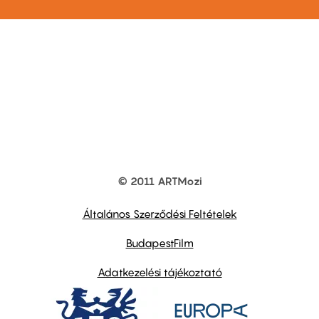
© 2011 ARTMozi
Footer
other
links
Általános Szerződési Feltételek
BudapestFilm
Adatkezelési tájékoztató