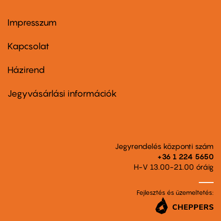
Impresszum
Footer
menu
first
Kapcsolat
Házirend
Footer
menu
second
Jegyvásárlási információk
Jegyrendelés központi szám
+36 1 224 5650
H-V 13.00-21.00 óráig
Fejlesztés és üzemeltetés: