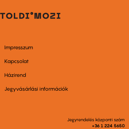
Impresszum
Footer
menu
first
Kapcsolat
Házirend
Footer
menu
second
Jegyvásárlási információk
Jegyrendelés központi szám
+36 1 224 5650