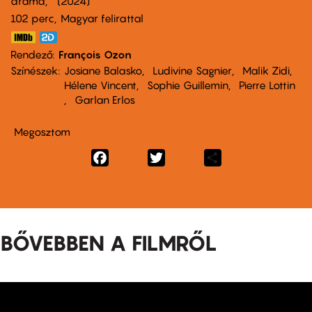
dráma
2024
102 perc,
Magyar felirattal
Rendező
François Ozon
Színészek
Josiane Balasko
Ludivine Sagnier
Malik Zidi
Hélene Vincent
Sophie Guillemin
Pierre Lottin
Garlan Erlos
Megosztom
Facebook
Twitter
Share
BŐVEBBEN A FILMRŐL