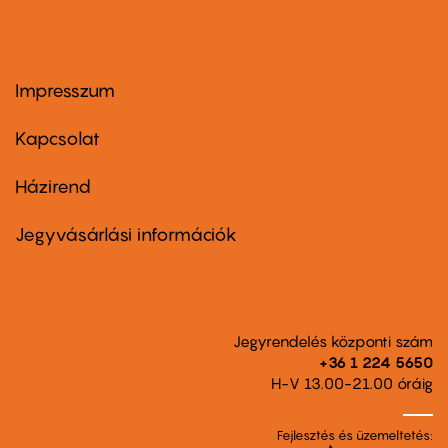
Impresszum
Footer
menu
first
Kapcsolat
Házirend
Footer
menu
second
Jegyvásárlási információk
Jegyrendelés központi szám
+36 1 224 5650
H-V 13.00-21.00 óráig
Fejlesztés és üzemeltetés: