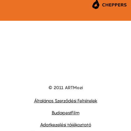
© 2011 ARTMozi
Footer
other
links
Általános Szerződési Feltételek
BudapestFilm
Adatkezelési tájékoztató