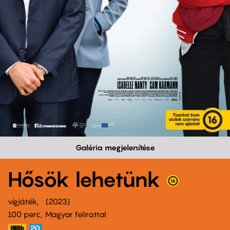
Galéria megjelenítése
Hősök lehetünk
vígjáték
2023
100 perc,
Magyar felirattal