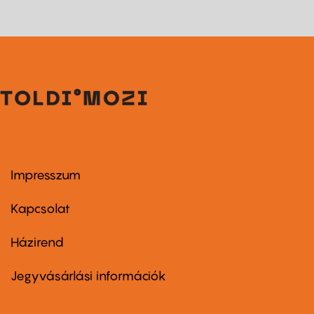
Impresszum
Footer
menu
first
Kapcsolat
Házirend
Footer
menu
second
Jegyvásárlási információk