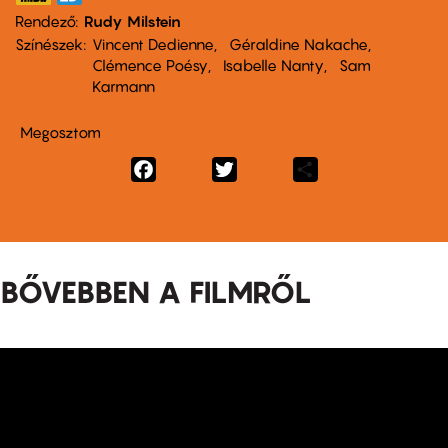
Rendező
Rudy Milstein
Színészek
Vincent Dedienne
Géraldine Nakache
Clémence Poésy
Isabelle Nanty
Sam
Karmann
Megosztom
Facebook
Twitter
Share
BŐVEBBEN A FILMRŐL