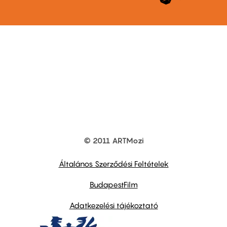
© 2011 ARTMozi
Footer
other
links
Általános Szerződési Feltételek
BudapestFilm
Adatkezelési tájékoztató