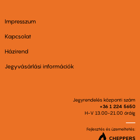
Impresszum
Footer
menu
first
Kapcsolat
Házirend
Footer
menu
second
Jegyvásárlási információk
Jegyrendelés központi szám
+36 1 224 5650
H-V 13.00-21.00 óráig
Fejlesztés és üzemeltetés: