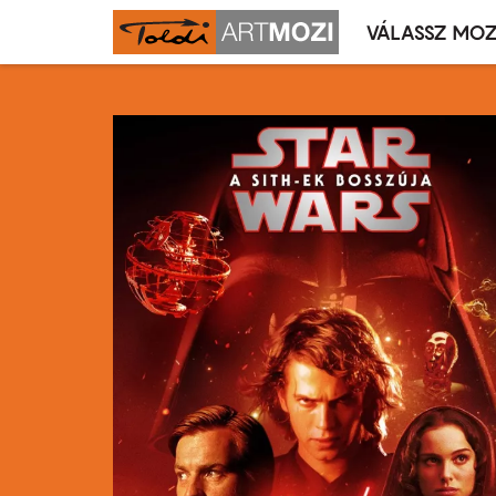
VÁLASSZ MOZ
Mozivál
Ugrás
menü
a
tartalomra