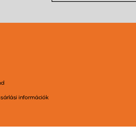
nd
ter
nu
sárlási információk
ond