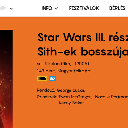
INFO
FESZTIVÁLOK
BÉRLÉS
IT!
Infó,
asztó
esemény,
terembérlés
Star Wars III. rés
menü
Sith-ek bosszúj
sci-fi kalandfilm
2005
143 perc,
Magyar felirattal
Rendező
George Lucas
Színészek
Ewan McGregor
Natalie Portma
Kenny Baker