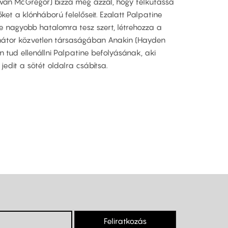
wan McGregor) bízza meg azzal, hogy felkutassa
ket a klónháború felelőseit. Ezalatt Palpatine
e nagyobb hatalomra tesz szert, létrehozza a
nátor közvetlen társaságában Anakin (Hayden
 tud ellenállni Palpatine befolyásának, aki
jedit a sötét oldalra csábítsa.
Feliratkozás