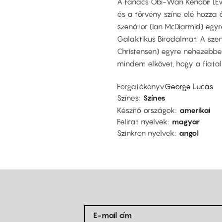
A tanács Obi-Wan Kenobit (E
és a törvény színe elé hozza ő
szenátor (Ian McDiarmid) egyr
Galaktikus Birodalmat. A sze
Christensen) egyre nehezebben
mindent elkövet, hogy a fiatal 
Forgatókönyv
George Lucas
Színes
Színes
Készítő országok
amerikai
Felirat nyelvek
magyar
Szinkron nyelvek
angol