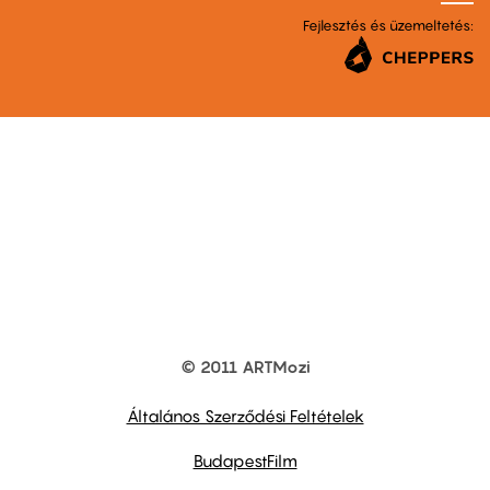
Fejlesztés és üzemeltetés:
© 2011 ARTMozi
Footer
other
links
Általános Szerződési Feltételek
BudapestFilm