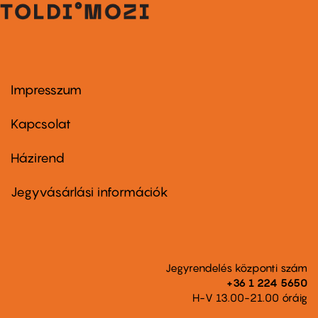
Impresszum
Footer
menu
first
Kapcsolat
Házirend
Footer
menu
second
Jegyvásárlási információk
Jegyrendelés központi szám
+36 1 224 5650
H-V 13.00-21.00 óráig