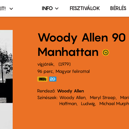
INFO
FESZTIVÁLOK
BÉRLÉS
IT!
Infó,
asztó
esemény,
terembérlés
Woody Allen 90
menü
Manhattan
vígjáték
1979
96 perc,
Magyar felirattal
Rendező
Woody Allen
Színészek
Woody Allen
Meryl Streep
Mar
Hoffman
Ludwig
Michael Murp