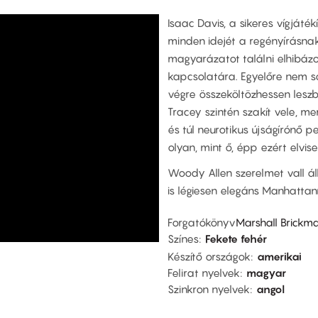
Isaac Davis, a sikeres vígjáték
minden idejét a regényírásnak
magyarázatot találni elhibázo
kapcsolatára. Egyelőre nem so
végre összeköltözhessen leszb
Tracey szintén szakít vele, me
és túl neurotikus újságírónő p
olyan, mint ő, épp ezért elvise
Woody Allen szerelmet vall á
is légiesen elegáns Manhattan
Forgatókönyv
Marshall Brickm
Színes
Fekete fehér
Készítő országok
amerikai
Felirat nyelvek
magyar
Szinkron nyelvek
angol