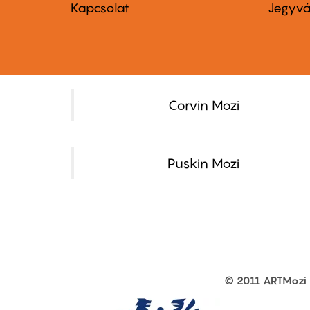
menu
me
Kapcsolat
Jegyvá
first
sec
Corvin Mozi
Puskin Mozi
© 2011 ARTMozi
Footer