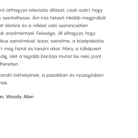
író otthagyja televíziós állását, csak azért, hogy
 szentelhesse. Ám írás helyett inkább megpróbál
tt életére és a nőkkel való szerencsétlen
k eredménnyel. Felesége, Jill elhagyja, hogy
ikus szerelmével. Isaac szerelme, a középiskolás
rt még fiatal és tanulni akar. Mary, a túlképzett
edig, akit a legjobb barátja mutat be neki, pont
lhetetlen.
llandó lakhelyének, a piszokban és nyüzsgésben
nek.
an, Woody Allen