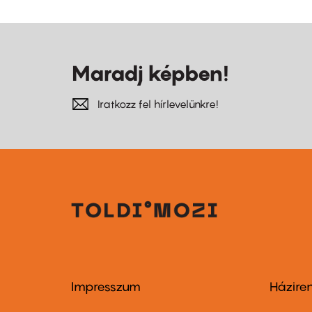
Maradj képben!
Iratkozz fel hírlevelünkre!
Impresszum
Házire
Footer
Foo