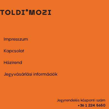
Impresszum
Footer
menu
first
Kapcsolat
Házirend
Footer
menu
second
Jegyvásárlási információk
Jegyrendelés központi szám
+36 1 224 5650