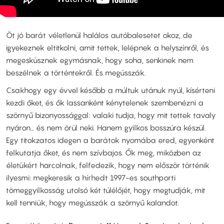
Öt jó barát véletlenül halálos autóbalesetet okoz, de
igyekeznek eltitkolni, amit tettek, lelépnek a helyszínről, és
megesküsznek egymásnak, hogy soha, senkinek nem
beszélnek a történtekről. És megússzák.
Csakhogy egy évvel később a múltuk utánuk nyúl, kísérteni
kezdi őket, és ők lassanként kénytelenek szembenézni a
szörnyű bizonyossággal: valaki tudja, hogy mit tettek tavaly
nyáron… és nem örül neki. Hanem gyilkos bosszúra készül.
Egy titokzatos idegen a barátok nyomába ered, egyenként
felkutatja őket, és nem szívbajos. Ők meg, miközben az
életükért harcolnak, felfedezik, hogy nem először történik
ilyesmi: megkeresik a hírhedt 1997-es southporti
tömeggyilkosság utolsó két túlélőjét, hogy megtudják, mit
kell tenniük, hogy megússzák a szörnyű kalandot.