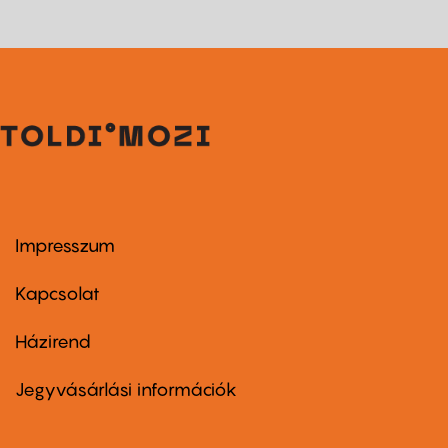
Impresszum
Footer
menu
first
Kapcsolat
Házirend
Footer
menu
second
Jegyvásárlási információk