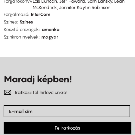
Forgatókönyv
Lois Duncan, Jeff Howard, Sam Lansky, Leah
McKendrick, Jennifer Kaytin Robinson
Forgalmazó
InterCom
Színes
Színes
Készítő országok
amerikai
Szinkron nyelvek
magyar
Maradj képben!
Iratkozz fel hírlevelünkre!
Feliratkozás