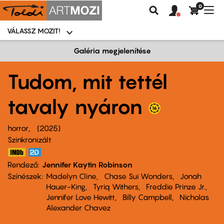
0
Felhasználói
Felhasznál
Nav
Keresés
fiók
fiók
átk
menü
menüje
VÁLASSZ MOZIT!
Moziválasztó
menü
Ugrás
Galéria megjelenítése
a
tartalomra
Tudom, mit tettél
tavaly nyáron
horror
2025
Szinkronizált
Rendező
Jennifer Kaytin Robinson
Színészek
Madelyn Cline
Chase Sui Wonders
Jonah
Hauer-King
Tyriq Withers
Freddie Prinze Jr.
Jennifer Love Hewitt
Billy Campbell
Nicholas
Alexander Chavez