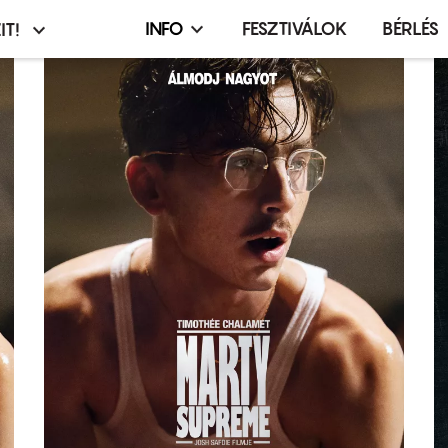
INFO
FESZTIVÁLOK
BÉRLÉS
IT!
Infó,
asztó
esemény,
terembérlés
menü