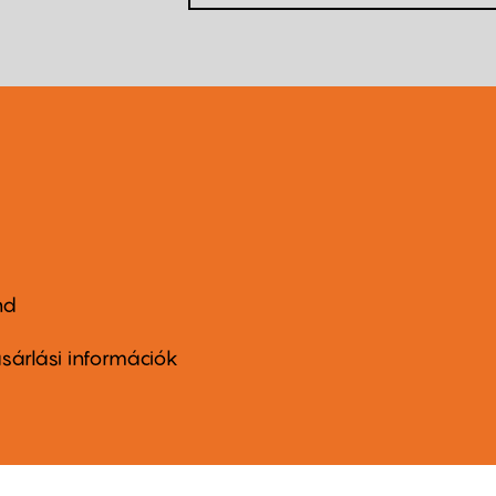
nd
ter
nu
sárlási információk
ond