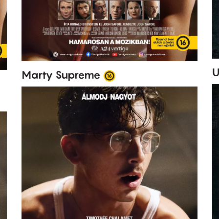
U
Marty Supreme