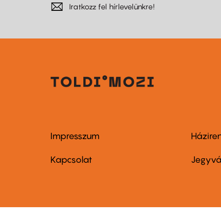
Iratkozz fel hírlevelünkre!
Impresszum
Házire
Footer
Foo
menu
me
Kapcsolat
Jegyvá
first
sec