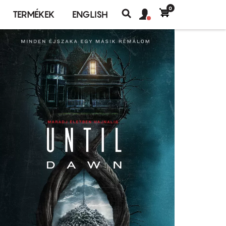
0
Felhasználó
Felhasználói
TERMÉKEK
ENGLISH
fiók
Keresés
fiók
menü
menüje