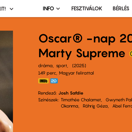
INFO
FESZTIVÁLOK
BÉRLÉS
IT!
Infó,
asztó
esemény,
terembérlés
Oscar® -nap 20
menü
Marty Supreme
dráma
sport
2025
149 perc,
Magyar felirattal
Rendező
Josh Safdie
Színészek
Timothée Chalamet
Gwyneth Pa
Okonma
Röhrig Géza
Abel Ferr