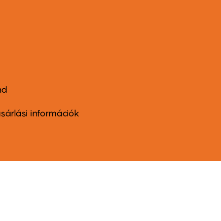
nd
ter
nu
sárlási információk
ond