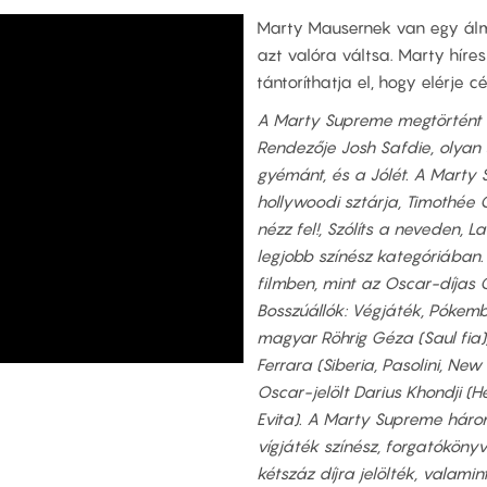
Marty Mausernek van egy álm
azt valóra váltsa. Marty híres
tántoríthatja el, hogy elérje cél
A Marty Supreme megtörtént 
Rendezője Josh Safdie, olyan s
gyémánt, és a Jólét. A Marty
hollywoodi sztárja, Timothée
nézz fel!, Szólíts a neveden, L
legjobb színész kategóriában.
filmben, mint az Oscar-díjas
Bosszúállók: Végjáték, Pókemb
magyar Röhrig Géza (Saul fia)
Ferrara (Siberia, Pasolini, New
Oscar-jelölt Darius Khondji (H
Evita). A Marty Supreme három
vígjáték színész, forgatókönyv)
kétszáz díjra jelölték, valami