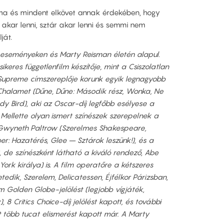
a és mindent elkövet annak érdekében, hogy
 akar lenni, sztár akar lenni és semmi nem
ját.
eseményeken és Marty Reisman életén alapul.
ikeres függetlenfilm készítője, mint a Csiszolatlan
 Supreme címszereplője korunk egyik legnagyobb
 Chalamet (Dűne, Dűne: Második rész, Wonka, Ne
ady Bird), aki az Oscar-díj legfőbb esélyese a
 Mellette olyan ismert színészek szerepelnek a
 Gwyneth Paltrow (Szerelmes Shakespeare,
er: Hazatérés, Glee – Sztárok leszünk!), és a
, de színészként látható a kiváló rendező, Abe
 York királya) is. A film operatőre a kétszeres
etedik, Szerelem, Delicatessen, Éjfélkor Párizsban,
 Golden Globe-jelölést (legjobb vígjáték,
, 8 Critics Choice-díj jelölést kapott, és további
nt több tucat elismerést kapott már. A Marty