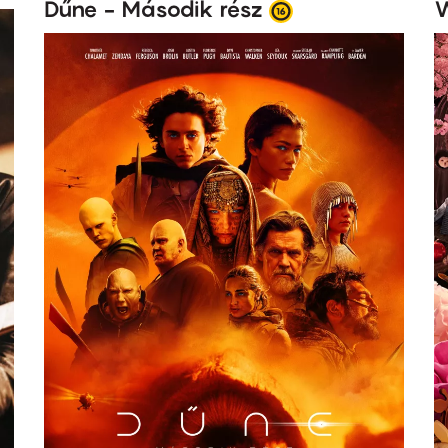
Dűne - Második rész
W