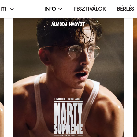
INFO
FESZTIVÁLOK
BÉRLÉS
IT!
Infó,
asztó
esemény,
terembérlés
menü