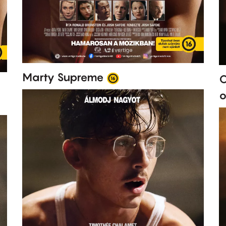
Marty Supreme
O
o