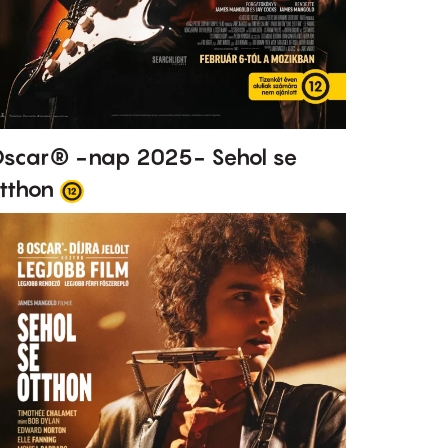
scar® -nap 2025- Sehol se
tthon