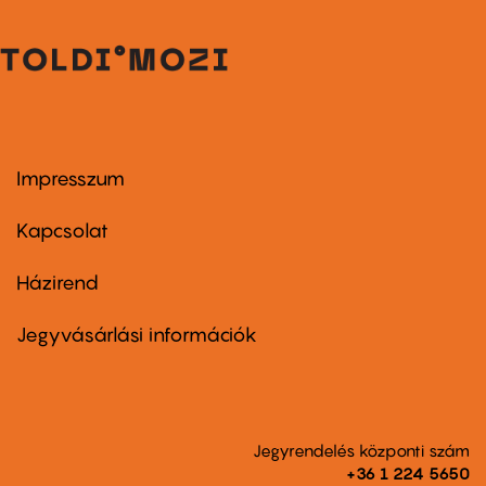
Impresszum
Footer
menu
first
Kapcsolat
Házirend
Footer
menu
second
Jegyvásárlási információk
Jegyrendelés központi szám
+36 1 224 5650