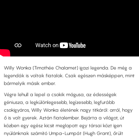
Willy Wonka (Timothée Chalamet) igazi legenda. De még a
legendák is voltak fiatalok. Csak egészen másképpen, mint
bármelyik másik ember.
Végre lehull a lepel a csokik mágusa, az édességek
géniusza, a legkülönlegesebb, legízesebb, legfurább
csokigyáros, Willy Wonka életének nagy titkáról: arról, hogy
ő is volt gyerek. Aztán fiatalember. Bejárta a világot, út
közben egy egész kicsit meglopott egy társai közt igen
nyúlánknak számító Umpa-Lumpát (Hugh Grant), őrült