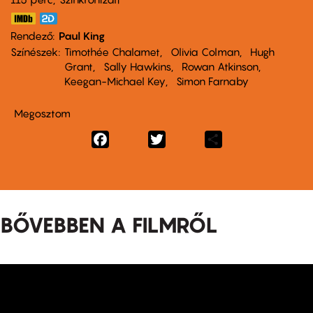
Rendező
Paul King
Színészek
Timothée Chalamet
Olivia Colman
Hugh
Grant
Sally Hawkins
Rowan Atkinson
Keegan-Michael Key
Simon Farnaby
Megosztom
Facebook
Twitter
Share
BŐVEBBEN A FILMRŐL