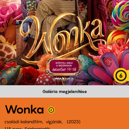
Galéria megjelenítése
Wonka
családi kalandfilm
vígjáték
2023
115 perc,
Szinkronizált