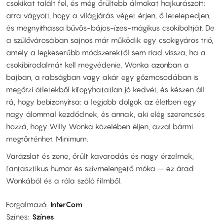
csokikat talált fel, és még őrültebb álmokat hajkurászott:
arra vágyott, hogy a világjárás véget érjen, ő letelepedjen,
és megnyithassa bűvös-bájos-ízes-mágikus csokiboltját. De
a szülővárosában sajnos már működik egy csokigyáros trió,
amely a legkeserűbb módszerektől sem riad vissza, ha a
csokibirodalmát kell megvédenie. Wonka azonban a
bajban, a rabságban vagy akár egy gőzmosodában is
megőrzi ötletekből kifogyhatatlan jó kedvét, és készen áll
rá, hogy bebizonyítsa: a legjobb dolgok az életben egy
nagy álommal kezdődnek, és annak, aki elég szerencsés
hozzá, hogy Willy Wonka közelében éljen, azzal bármi
megtörténhet. Minimum.
Varázslat és zene, őrült kavarodás és nagy érzelmek,
fantasztikus humor és szívmelengető móka – ez árad
Wonkából és a róla szóló filmből.
Forgalmazó
InterCom
Színes
Színes