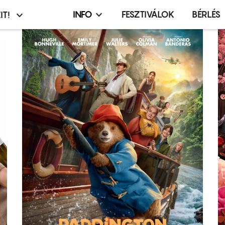
INFO
FESZTIVÁLOK
BÉRLÉS
IT!
Infó,
asztó
esemény,
terembérlés
menü