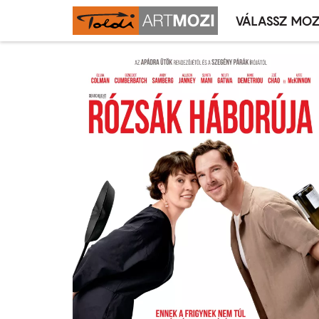
VÁLASSZ MOZ
Mozivál
Ugrás
menü
a
tartalomra