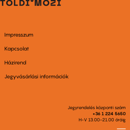
Impresszum
Footer
menu
first
Kapcsolat
Házirend
Footer
menu
second
Jegyvásárlási információk
Jegyrendelés központi szám
+36 1 224 5650
H-V 13.00-21.00 óráig