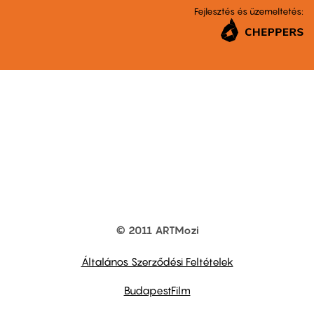
Fejlesztés és üzemeltetés:
© 2011 ARTMozi
Footer
other
links
Általános Szerződési Feltételek
BudapestFilm