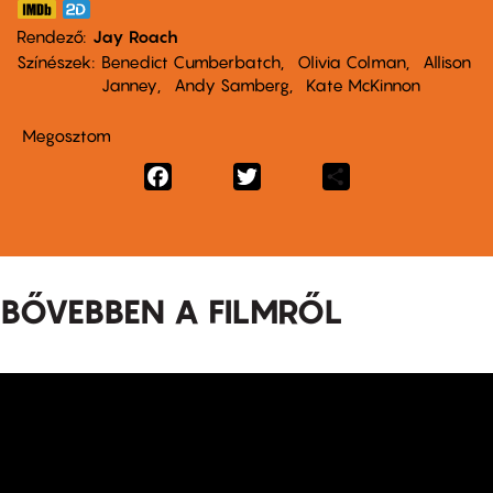
Rendező
Jay Roach
Színészek
Benedict Cumberbatch
Olivia Colman
Allison
Janney
Andy Samberg
Kate McKinnon
Megosztom
Facebook
Twitter
Share
BŐVEBBEN A FILMRŐL