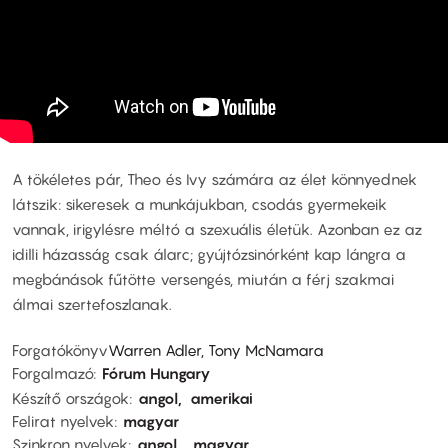
A tökéletes pár, Theo és Ivy számára az élet könnyednek
látszik: sikeresek a munkájukban, csodás gyermekeik
vannak, irigylésre méltó a szexuális életük. Azonban ez az
idilli házasság csak álarc; gyújtózsinórként kap lángra a
megbánások fűtötte versengés, miután a férj szakmai
álmai szertefoszlanak.
Forgatókönyv
Warren Adler, Tony McNamara
Forgalmazó
Fórum Hungary
Készítő országok
angol
amerikai
Felirat nyelvek
magyar
Szinkron nyelvek
angol
magyar