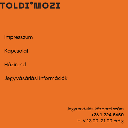
Impresszum
Footer
menu
first
Kapcsolat
Házirend
Footer
menu
second
Jegyvásárlási információk
Jegyrendelés központi szám
+36 1 224 5650
H-V 13.00-21.00 óráig