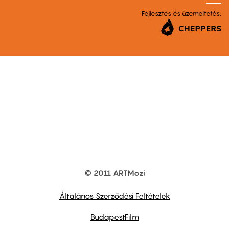
Fejlesztés és üzemeltetés:
© 2011 ARTMozi
Footer
other
links
Általános Szerződési Feltételek
BudapestFilm