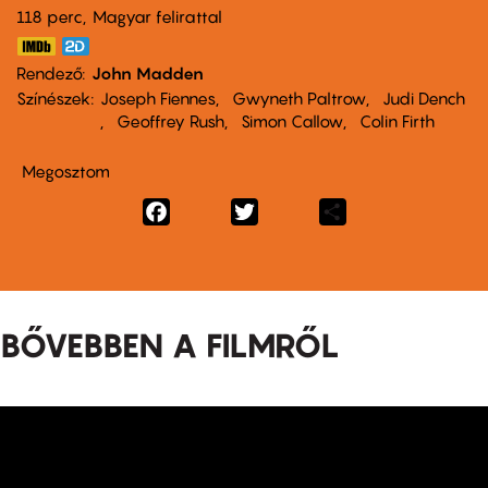
118 perc,
Magyar felirattal
Rendező
John Madden
Színészek
Joseph Fiennes
Gwyneth Paltrow
Judi Dench
Geoffrey Rush
Simon Callow
Colin Firth
Megosztom
Facebook
Twitter
Share
BŐVEBBEN A FILMRŐL