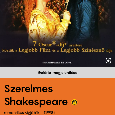
Galéria megjelenítése
Szerelmes
Shakespeare
romantikus vígjáték
1998