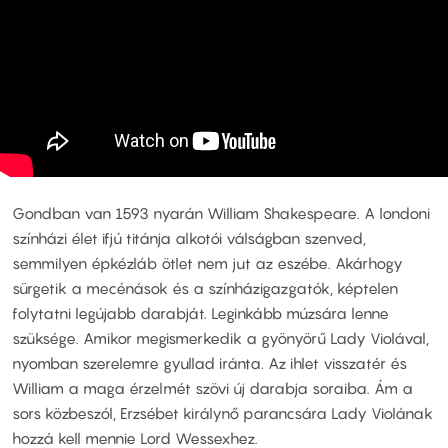
Gondban van 1593 nyarán William Shakespeare. A londoni
színházi élet ifjú titánja alkotói válságban szenved,
semmilyen épkézláb ötlet nem jut az eszébe. Akárhogy
sürgetik a mecénások és a színházigazgatók, képtelen
folytatni legújabb darabját. Leginkább múzsára lenne
szüksége. Amikor megismerkedik a gyönyörű Lady Violával,
nyomban szerelemre gyullad iránta. Az ihlet visszatér és
William a maga érzelmét szövi új darabja soraiba. Ám a
sors közbeszól, Erzsébet királynő parancsára Lady Violának
hozzá kell mennie Lord Wessexhez.