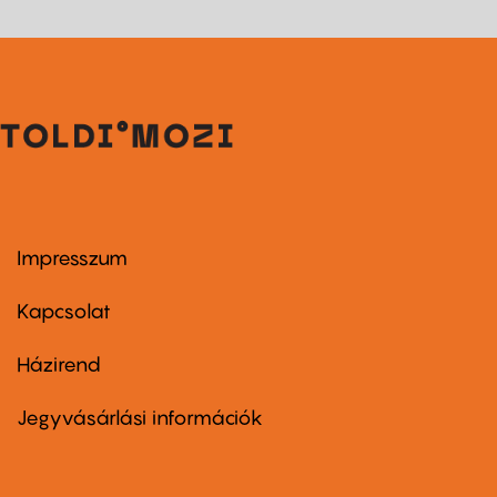
Impresszum
Footer
menu
first
Kapcsolat
Házirend
Footer
menu
second
Jegyvásárlási információk