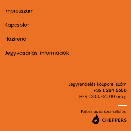
Impresszum
Footer
menu
first
Kapcsolat
Házirend
Footer
menu
second
Jegyvásárlási információk
Jegyrendelés központi szám
+36 1 224 5650
H-V 13.00-21.00 óráig
Fejlesztés és üzemeltetés: