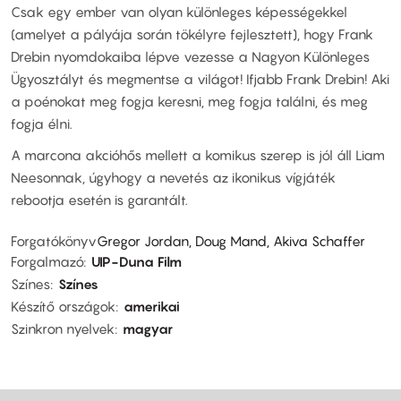
Csak egy ember van olyan különleges képességekkel
(amelyet a pályája során tökélyre fejlesztett), hogy Frank
Drebin nyomdokaiba lépve vezesse a Nagyon Különleges
Ügyosztályt és megmentse a világot! Ifjabb Frank Drebin! Aki
a poénokat meg fogja keresni, meg fogja találni, és meg
fogja élni.
A marcona akcióhős mellett a komikus szerep is jól áll Liam
Neesonnak, úgyhogy a nevetés az ikonikus vígjáték
rebootja esetén is garantált.
Forgatókönyv
Gregor Jordan, Doug Mand, Akiva Schaffer
Forgalmazó
UIP-Duna Film
Színes
Színes
Készítő országok
amerikai
Szinkron nyelvek
magyar