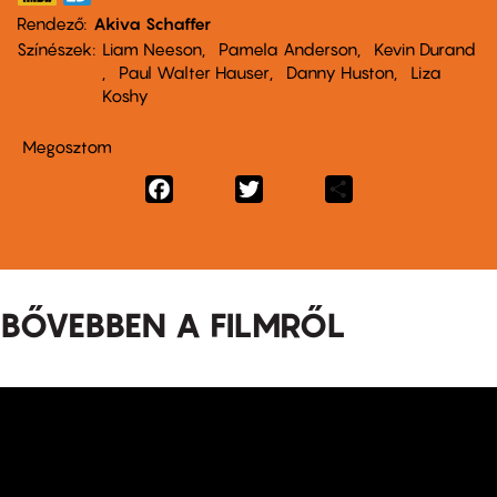
Rendező
Akiva Schaffer
Színészek
Liam Neeson
Pamela Anderson
Kevin Durand
Paul Walter Hauser
Danny Huston
Liza
Koshy
Megosztom
Facebook
Twitter
Share
BŐVEBBEN A FILMRŐL