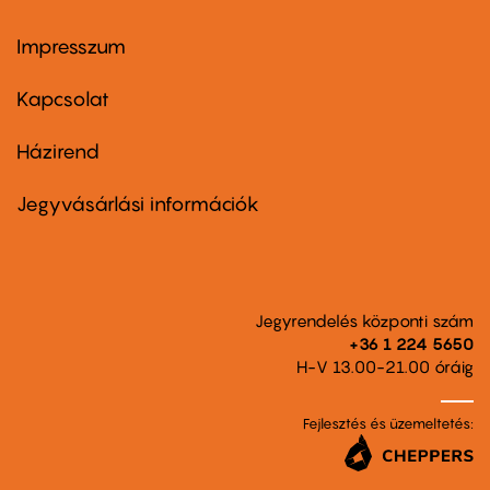
Impresszum
Footer
menu
first
Kapcsolat
Házirend
Footer
menu
second
Jegyvásárlási információk
Jegyrendelés központi szám
+36 1 224 5650
H-V 13.00-21.00 óráig
Fejlesztés és üzemeltetés: